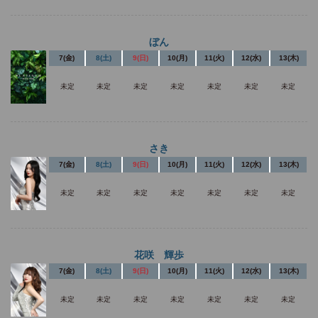
ぼん
7(金)
8(土)
9(日)
10(月)
11(火)
12(水)
13(木)
未定
未定
未定
未定
未定
未定
未定
さき
7(金)
8(土)
9(日)
10(月)
11(火)
12(水)
13(木)
未定
未定
未定
未定
未定
未定
未定
花咲 輝歩
7(金)
8(土)
9(日)
10(月)
11(火)
12(水)
13(木)
未定
未定
未定
未定
未定
未定
未定