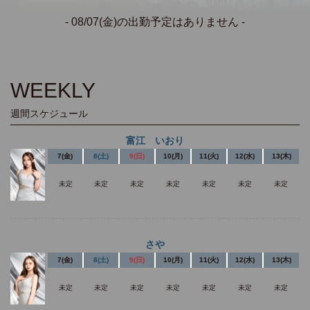
- 08/07(金)の出勤予定はありません -
WEEKLY
週間スケジュール
富江 いおり
7(金)
8(土)
9(日)
10(月)
11(火)
12(水)
13(木)
未定
未定
未定
未定
未定
未定
未定
さや
7(金)
8(土)
9(日)
10(月)
11(火)
12(水)
13(木)
未定
未定
未定
未定
未定
未定
未定