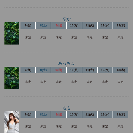
ゆか
7(金)
8(土)
9(日)
10(月)
11(火)
12(水)
13(木)
未定
未定
未定
未定
未定
未定
未定
あっちょ
7(金)
8(土)
9(日)
10(月)
11(火)
12(水)
13(木)
未定
未定
未定
未定
未定
未定
未定
もも
7(金)
8(土)
9(日)
10(月)
11(火)
12(水)
13(木)
未定
未定
未定
未定
未定
未定
未定