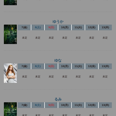
ゆうか
7(金)
8(土)
9(日)
10(月)
11(火)
12(水)
13(木)
未定
未定
未定
未定
未定
未定
未定
ゆな
7(金)
8(土)
9(日)
10(月)
11(火)
12(水)
13(木)
未定
未定
未定
未定
未定
未定
未定
るみ
7(金)
8(土)
9(日)
10(月)
11(火)
12(水)
13(木)
未定
未定
未定
未定
未定
未定
未定