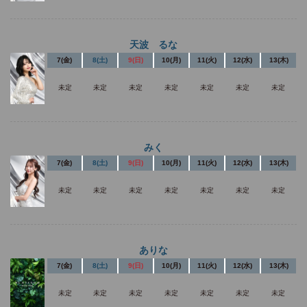
天波 るな
7(金)
8(土)
9(日)
10(月)
11(火)
12(水)
13(木)
未定
未定
未定
未定
未定
未定
未定
みく
7(金)
8(土)
9(日)
10(月)
11(火)
12(水)
13(木)
未定
未定
未定
未定
未定
未定
未定
ありな
7(金)
8(土)
9(日)
10(月)
11(火)
12(水)
13(木)
未定
未定
未定
未定
未定
未定
未定