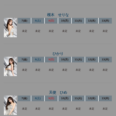
桜木 せりな
7(金)
8(土)
9(日)
10(月)
11(火)
12(水)
13(木)
未定
未定
未定
未定
未定
未定
未定
ひかり
7(金)
8(土)
9(日)
10(月)
11(火)
12(水)
13(木)
未定
未定
未定
未定
未定
未定
未定
天使 ひめ
7(金)
8(土)
9(日)
10(月)
11(火)
12(水)
13(木)
未定
未定
未定
未定
未定
未定
未定