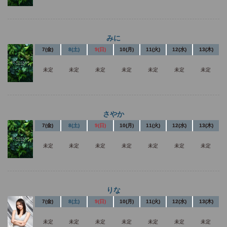
みに
7(金)
8(土)
9(日)
10(月)
11(火)
12(水)
13(木)
未定
未定
未定
未定
未定
未定
未定
さやか
7(金)
8(土)
9(日)
10(月)
11(火)
12(水)
13(木)
未定
未定
未定
未定
未定
未定
未定
りな
7(金)
8(土)
9(日)
10(月)
11(火)
12(水)
13(木)
未定
未定
未定
未定
未定
未定
未定