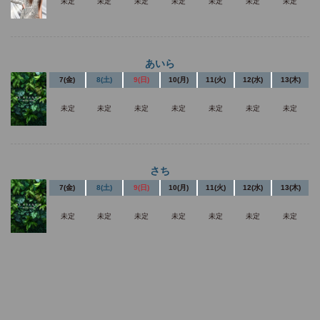
未定
未定
未定
未定
未定
未定
未定
あいら
7(金)
8(土)
9(日)
10(月)
11(火)
12(水)
13(木)
未定
未定
未定
未定
未定
未定
未定
さち
7(金)
8(土)
9(日)
10(月)
11(火)
12(水)
13(木)
未定
未定
未定
未定
未定
未定
未定