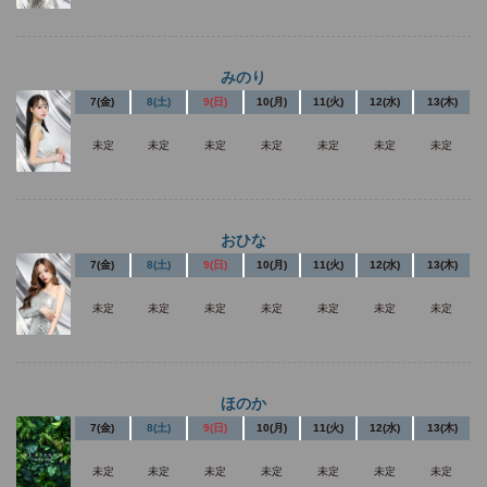
みのり
7(金)
8(土)
9(日)
10(月)
11(火)
12(水)
13(木)
未定
未定
未定
未定
未定
未定
未定
おひな
7(金)
8(土)
9(日)
10(月)
11(火)
12(水)
13(木)
未定
未定
未定
未定
未定
未定
未定
ほのか
7(金)
8(土)
9(日)
10(月)
11(火)
12(水)
13(木)
未定
未定
未定
未定
未定
未定
未定