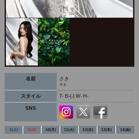
名前
さき
サキ
スタイル
T- B-(-) W- H-
SNS
8(土)
9(日)
10(月)
11(火)
12(水)
13(木)
14(金)