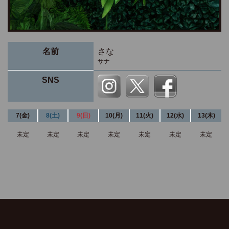
名前
さな
サナ
SNS
7(金)
8(土)
9(日)
10(月)
11(火)
12(水)
13(木)
未定
未定
未定
未定
未定
未定
未定