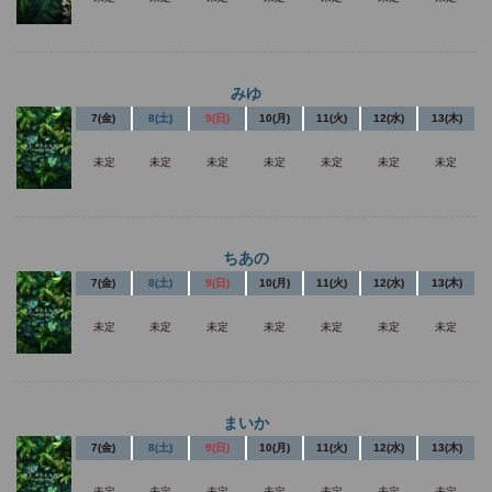
みゆ
7(金)
8(土)
9(日)
10(月)
11(火)
12(水)
13(木)
未定
未定
未定
未定
未定
未定
未定
ちあの
7(金)
8(土)
9(日)
10(月)
11(火)
12(水)
13(木)
未定
未定
未定
未定
未定
未定
未定
まいか
7(金)
8(土)
9(日)
10(月)
11(火)
12(水)
13(木)
未定
未定
未定
未定
未定
未定
未定