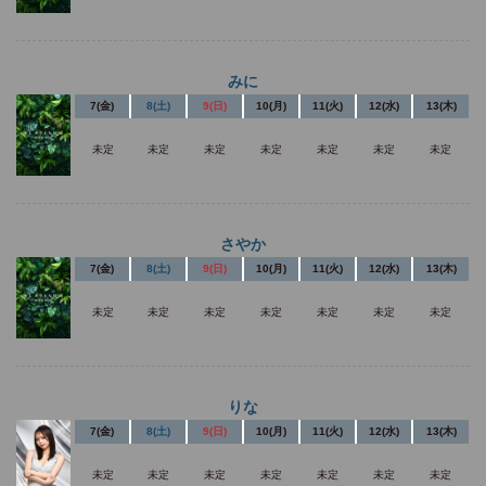
みに
7(金)
8(土)
9(日)
10(月)
11(火)
12(水)
13(木)
未定
未定
未定
未定
未定
未定
未定
さやか
7(金)
8(土)
9(日)
10(月)
11(火)
12(水)
13(木)
未定
未定
未定
未定
未定
未定
未定
りな
7(金)
8(土)
9(日)
10(月)
11(火)
12(水)
13(木)
未定
未定
未定
未定
未定
未定
未定