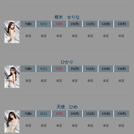
桜木 せりな
7(金)
8(土)
9(日)
10(月)
11(火)
12(水)
13(木)
未定
未定
未定
未定
未定
未定
未定
ひかり
7(金)
8(土)
9(日)
10(月)
11(火)
12(水)
13(木)
未定
未定
未定
未定
未定
未定
未定
天使 ひめ
7(金)
8(土)
9(日)
10(月)
11(火)
12(水)
13(木)
未定
未定
未定
未定
未定
未定
未定