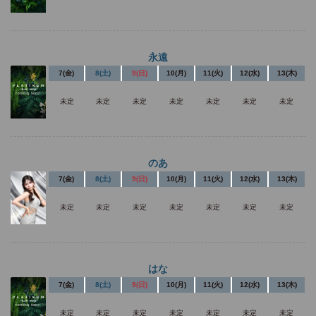
永遠
7(金)
8(土)
9(日)
10(月)
11(火)
12(水)
13(木)
未定
未定
未定
未定
未定
未定
未定
のあ
7(金)
8(土)
9(日)
10(月)
11(火)
12(水)
13(木)
未定
未定
未定
未定
未定
未定
未定
はな
7(金)
8(土)
9(日)
10(月)
11(火)
12(水)
13(木)
未定
未定
未定
未定
未定
未定
未定