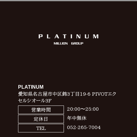
PLATINUM
愛知県名古屋市中区錦3丁目19-6 PIVOTエク
セルシオール3F
20:00〜25:00
営業時間
年中無休
定休日
052-265-7004
TEL