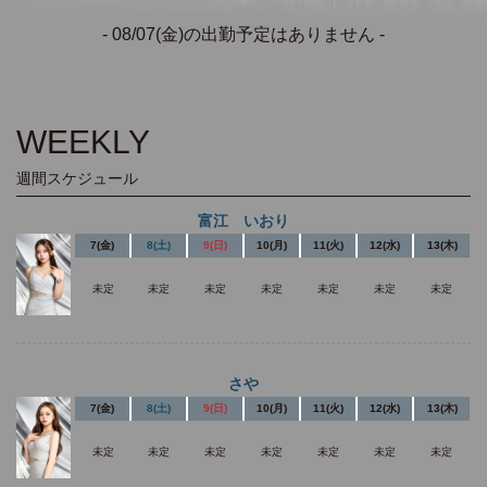
- 08/07(金)の出勤予定はありません -
WEEKLY
週間スケジュール
富江 いおり
7(金)
8(土)
9(日)
10(月)
11(火)
12(水)
13(木)
未定
未定
未定
未定
未定
未定
未定
さや
7(金)
8(土)
9(日)
10(月)
11(火)
12(水)
13(木)
未定
未定
未定
未定
未定
未定
未定